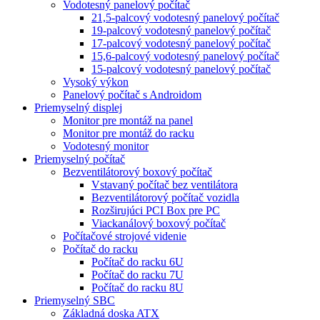
Vodotesný panelový počítač
21,5-palcový vodotesný panelový počítač
19-palcový vodotesný panelový počítač
17-palcový vodotesný panelový počítač
15,6-palcový vodotesný panelový počítač
15-palcový vodotesný panelový počítač
Vysoký výkon
Panelový počítač s Androidom
Priemyselný displej
Monitor pre montáž na panel
Monitor pre montáž do racku
Vodotesný monitor
Priemyselný počítač
Bezventilátorový boxový počítač
Vstavaný počítač bez ventilátora
Bezventilátorový počítač vozidla
Rozširujúci PCI Box pre PC
Viackanálový boxový počítač
Počítačové strojové videnie
Počítač do racku
Počítač do racku 6U
Počítač do racku 7U
Počítač do racku 8U
Priemyselný SBC
Základná doska ATX