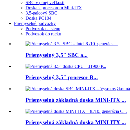
SBC v plnej veľkosti
Doska s procesorom Mini-ITX
3,5-palcový SBC
Doska PC104
Priemyselné podvozky
Podvozok na stenu
Podvozok do racku
Priemyselný 3,5″ SBC a...
Priemyselný 3,5″ procesor B...
Priemyselná základná doska MINI-ITX ...
Priemyselná základná doska MINI-ITX ...