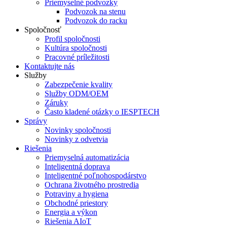
Priemyselné podvozky
Podvozok na stenu
Podvozok do racku
Spoločnosť
Profil spoločnosti
Kultúra spoločnosti
Pracovné príležitosti
Kontaktujte nás
Služby
Zabezpečenie kvality
Služby ODM/OEM
Záruky
Často kladené otázky o IESPTECH
Správy
Novinky spoločnosti
Novinky z odvetvia
Riešenia
Priemyselná automatizácia
Inteligentná doprava
Inteligentné poľnohospodárstvo
Ochrana životného prostredia
Potraviny a hygiena
Obchodné priestory
Energia a výkon
Riešenia AIoT