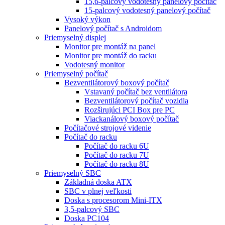
15,6-palcový vodotesný panelový počítač
15-palcový vodotesný panelový počítač
Vysoký výkon
Panelový počítač s Androidom
Priemyselný displej
Monitor pre montáž na panel
Monitor pre montáž do racku
Vodotesný monitor
Priemyselný počítač
Bezventilátorový boxový počítač
Vstavaný počítač bez ventilátora
Bezventilátorový počítač vozidla
Rozširujúci PCI Box pre PC
Viackanálový boxový počítač
Počítačové strojové videnie
Počítač do racku
Počítač do racku 6U
Počítač do racku 7U
Počítač do racku 8U
Priemyselný SBC
Základná doska ATX
SBC v plnej veľkosti
Doska s procesorom Mini-ITX
3,5-palcový SBC
Doska PC104