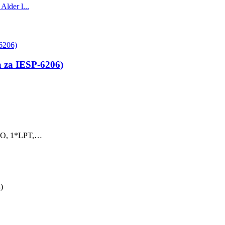
 za IESP-6206)
IO, 1*LPT,…
)